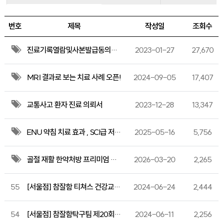
번호
제목
작성일
조회수
진료기록열람및사본발급동의서,위임장, 의무기록사본신청서
2023-01-27
27,670
MRI 결과로 보는 치료 사례 오픈!
2024-09-05
17,407
교통사고 환자 진료 의뢰서
2023-12-28
13,347
ENU 약침 치료 효과 , SCI급 저널 게재
2025-05-16
5,756
골절 재활 한약처방 프리미엄 강골단, SCI급 저널 게재 & 특허 출원
2026-03-20
2,265
55
[서울점] 참잘함 티쳐스 건강교실 - 목디스크를 부탁해
2024-06-24
2,444
54
[서울점] 참잘함탁구팀 제20회 강동구청장기 탁구대회 3위 입상!
2024-06-11
2,256