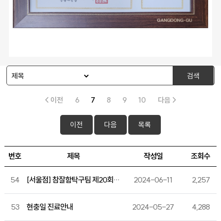
검색
< 이전
6
7
8
9
10
다음 >
이전
다음
목록
번호
제목
작성일
조회수
54
[서울점] 참잘함탁구팀 제20회 강동구청장기 탁구대회 3위 입상!
2024-06-11
2,257
53
현충일 진료안내
2024-05-27
4,288