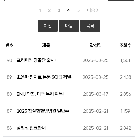
1
2
3
4
5
다음 >
이전
다음
목록
번호
제목
작성일
조회수
90
프리미엄 강골단 출시!
2025-03-25
1,501
89
초음파 침치료 논문 SCI급 저널 게재
2025-03-25
2,438
88
ENU 약침, 미국 특허 획득!
2025-03-17
2,856
87
2025 참잘함한방병원 일반수련의 합격자 발표
2025-02-21
1,159
86
삼일절 진료안내
2025-02-21
2,342