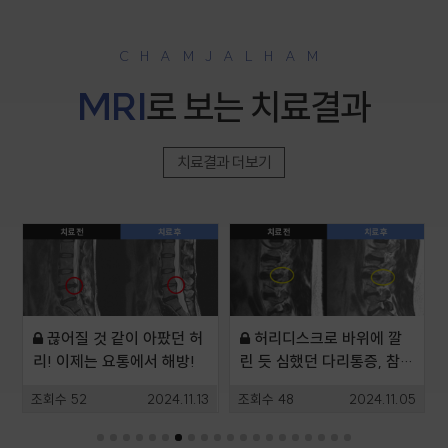
CHAMJALHAM
MRI
로 보는 치료결과
치료결과 더보기
끊어질 것 같이 아팠던 허
허리디스크로 바위에 깔
리! 이제는 요통에서 해방!
린 듯 심했던 다리통증, 참잘
함 치료로 회복!
8
조회수
52
2024.11.13
조회수
48
2024.11.05