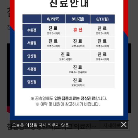
참잘함
TV
참잘함한방병원의 다양한 소식을 확인해 보세요.
참잘함한방병원 네트워크 의료진
경
오늘은 이창을 다시 띄우지 않음
자세히보기
세미나 현장 스케치 영상 #
한