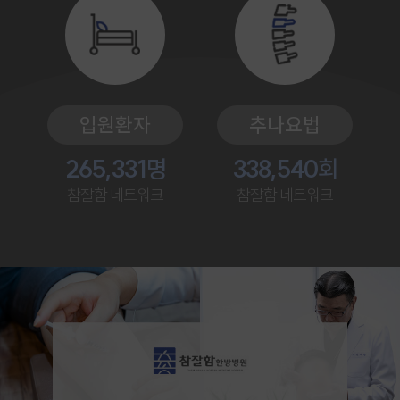
입원환자
추나요법
265,331
명
338,540
회
참잘함 네트워크
참잘함 네트워크