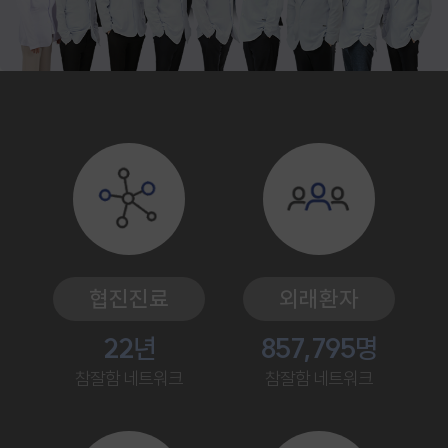
협진진료
외래환자
22
년
857,795
명
참잘함 네트워크
참잘함 네트워크