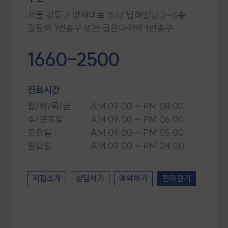
교통사고후유증 약침,추나 치료 사례
서울 강동구 양재대로 1517 남해빌딩 2~5층
교통사고 후 손목,어깨,허리 통증 치료 사례
허리디스크 협착, 척추전방전위증 2주 입원치료 사례
교통사고 후유증 치료 사례
1660-2500
교통사고 후 목,어깨,허리 치료 사례
교통사고후유증 14일 치료 사례
진료시간
어깨,허리 통증, 어지러움 입원치료 사례
월/화/목/금
AM 09:00 ~ PM 08:00
수/공휴일
AM 09:00 ~ PM 06:00
구안와사 치료 사례
토요일
AM 09:00 ~ PM 05:00
교통사고 입원치료 사례
교통사고후유증 허리,무릎통증 치료 사례
교통사고 후 통증 2주 입원 사례
지점소개
상담하기
예약하기
전화걸기
척추관협착증 치료 사례
목,어깨 통증 치료 사례
턱관절 치료 사례