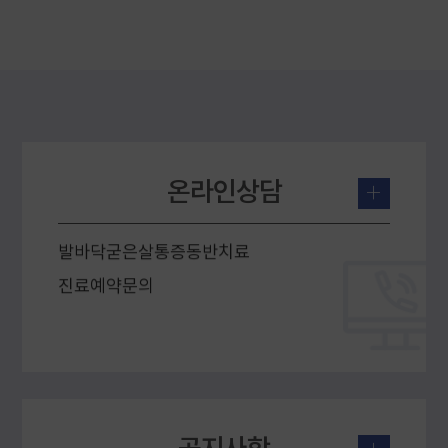
수술후일상생활복귀를위한재활및입원가능한가요?
발바닥굳은살통증동반치료
진료예약문의
온라인상담
수술후일상생활복귀를위한재활및입원가능한가요?
+
발바닥굳은살통증동반치료
진료예약문의
수술후일상생활복귀를위한재활및입원가능한가요?
발바닥굳은살통증동반치료
광복절 진료 안내
진료예약문의
제헌절 진료 안내
교통사고 2주 치료 사례
6월 진료 안내
교통사고 허리디스크, 골반통증 치료 사례
공지사항
광복절 진료 안내