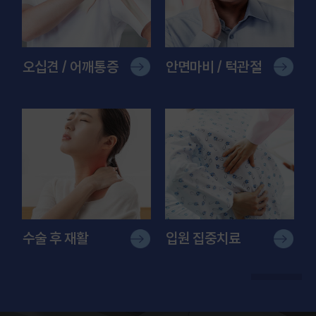
오십견 / 어깨통증
안면마비 / 턱관절
수술 후 재활
입원 집중치료