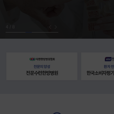
5 / 8
전문의 양성
환자 만
전문수련한방병원
한국소비자평가