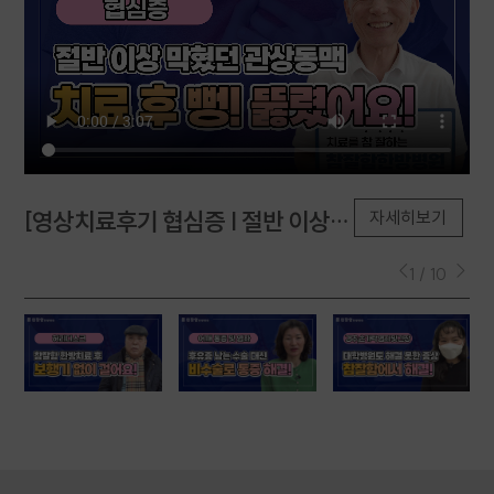
[영상치료후기 협심증 | 절반 이상
[
자세히보기
막혔던 관상동맥, 치료 후 뻥!
염
뚫렸어요!
입
1 / 10