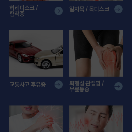
허리디스크 /
일자목 / 목디스크
협착증
퇴행성 관절염 /
교통사고 후유증
무릎통증