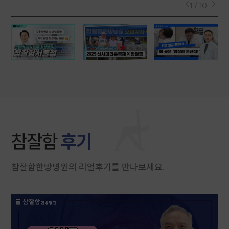
참잘함한방병원
시
1 / 10
참
참잘함
후기
참잘함한방병원의 리얼후기를 만나보세요.