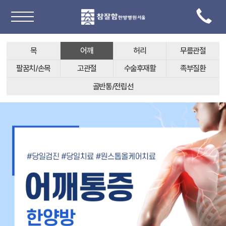
목
어깨
허리
무릎관절
팔꿈치/손목
고관절
수술후재활
족부질환
골반통/전립선