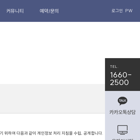
커뮤니티
예약/문의
로그인
PW
공지사항
온라인상담
비급여진료안내
온라인예약
MRI로 보는
카카오톡상담
치료결과
네이버예약
TEL.
환자가 직접 쓴
치료후기
1660-
2500
동영상후기
참잘함TV
카카오톡상담
위하여 다음과 같이 개인정보 처리 지침을 수립, 공개합니다. 
