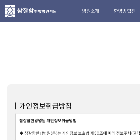
병원소개
한양방협진
브랜드스토리
올케어치료
의료진소개
검사
지점소개
한방치료
ENU 약침
양방치료
프리미엄 강골단
개인정보취급방침
참잘함한방병원 개인정보취급방침
◆ 참잘함한방병원(은)는 개인정보 보호법 제30조에 따라 정보주체(고객)