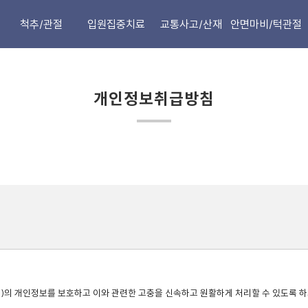
척추/관절
입원집중치료
교통사고/산재
안면마비/턱관절
목
섬유근통
교통사고치료
안면마비
어깨
부인과
입원집중치료
턱관절/안면
개인정보취급방침
허리
안면마비
산업재해
무릎관절
팔꿈치/손목
고관절
수술후재활
족부질환
골반통/전립선
의 개인정보를 보호하고 이와 관련한 고충을 신속하고 원활하게 처리할 수 있도록 하기 