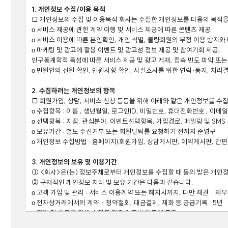
1. 개인정보 수집/이용 목적

□ 개인정보의 수집 및 이용목적 회사는 수집한 개인정보를 다음의 목적을
ο 서비스 제공에 관한 계약 이행 및 서비스 제공에 따른 콘텐츠 제공

ο 서비스 이용에 따른 본인확인, 개인 식별, 불량회원의 부정 이용 방지와 
ο 마케팅 및 광고에 활용 이벤트 및 광고성 정보 제공 및 참여기회 제공,

인구통계학적 특성에 따른 서비스 제공 및 광고 게재, 접속 빈도 파악 또는
ο 민원인의 신원 확인, 민원사항 확인, 사실조사를 위한 연락·통지, 처리결
2. 수집하려는 개인정보의 항목

□ 회원가입, 상담, 서비스 신청 등등을 위해 아래와 같은 개인정보를 수집
ο 수집항목 : 이름 , 생년월일, 로그인ID, 비밀번호, 휴대전화번호 , 이메
ο 선택항목 : 지점, 관심분야, 이벤트선택항목, 가입경로, 메일링 및 SMS
ο 보유기간 : 별도 수신거부 또는 회원탈퇴를 요청하기 전까지 준영구

ο 개인정보 수집방법 : 홈페이지(회원가입, 상담게시판, 예약게시판, 간편로
3. 개인정보의 보유 및 이용기간

① <회사>은(는) 정보주체로부터 개인정보를 수집할 때 동의 받은 개
② 구체적인 개인정보 처리 및 보유 기간은 다음과 같습니다. 

ο 고객 가입 및 관리 : 서비스 이용계약 또는 해지시까지, 다만 채권ㆍ
ο 전자상거래에서의 계약ㆍ청약철회, 대금결제, 재화 등 공급기록 : 5년 

ο 진단 및 치료를 위해 수집된 경우 의료법 기준에 준함 

ο 수집 목적 또는 제공받는 목적이 달성된 경우에도 상법 등 기타 법령의 