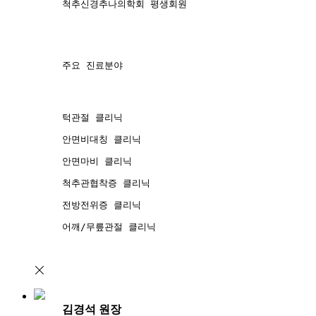
척추신경추나의학회 평생회원
주요 진료분야
턱관절 클리닉
안면비대칭 클리닉
안면마비 클리닉
척추관협착증 클리닉
전방전위증 클리닉
어깨/무릎관절 클리닉
김경석 원장