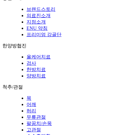
브랜드스토리
의료진소개
지점소개
ENU 약침
프리미엄 강골단
한양방협진
올케어치료
검사
한방치료
양방치료
척추/관절
목
어깨
허리
무릎관절
팔꿈치/손목
고관절