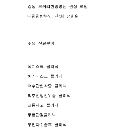
강동 모커리한방병원 원장 역임
대한한방부인과학회 정회원
주요 진료분야
목디스크 클리닉
허리디스크 클리닉
척추관협착증 클리닉
척추전방전위증 클리닉
교통사고 클리닉
무릎관절클리닉
부인과수술후 클리닉