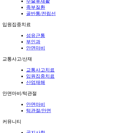
수술후재활
족부질환
골반통/전립선
입원집중치료
섬유근통
부인과
안면마비
교통사고/산재
교통사고치료
입원집중치료
산업재해
안면마비/턱관절
안면마비
턱관절/안면
커뮤니티
공지사항