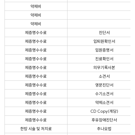
약제비
약제비
약제비
제증명수수료
진단서
제증명수수료
입퇴원확인서
제증명수수료
입원증명서
제증명수수료
진료확인서
제증명수수료
의무기록사본
제증명수수료
소견서
제증명수수료
영문진단서
제증명수수료
수기소견서
제증명수수료
약제소견서
제증명수수료
CD Copy(개당)
제증명수수료
후유장애진단서
한방 시술 및 처치료
추나요법