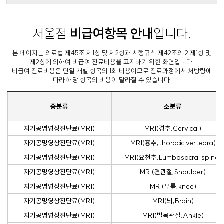
서울점
비급여항목 안내
입니다.
본 페이지는 의료법 제45조 제1항 및 제2항과 시행규칙 제42조의 2 제1항 및
제2항에 의하여 비급여 진료비용을 고지하기 위한 화면입니다.
비급여 진료비용은 단일 개별 항목의 1회 비용이므로 진료과정에서 처방량에
따라 해당 항목의 비용이 달라질 수 있습니다.
중분류
소분류
자기공명영상진단료(MRI)
MRI(경추,Cervical)
자기공명영상진단료(MRI)
MRI(흉추,thoracic vertebra)
자기공명영상진단료(MRI)
MRI(요천추,Lumbosacral spine)
자기공명영상진단료(MRI)
MRI(견관절,Shoulder)
자기공명영상진단료(MRI)
MRI(무릎,knee)
자기공명영상진단료(MRI)
MRI(뇌,Brain)
자기공명영상진단료(MRI)
MRI(발목관절,Ankle)