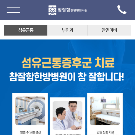
섬유근통
부인과
안면마비